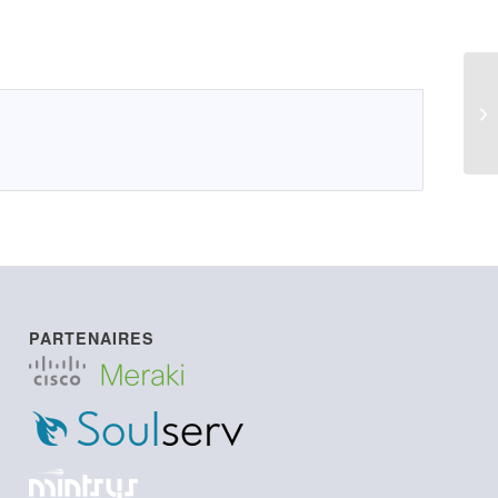
LI
PARTENAIRES