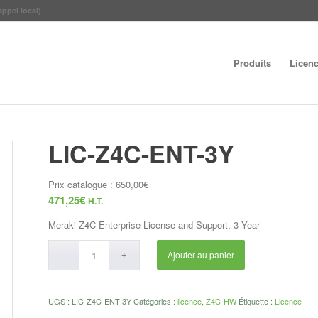
appel local)
Produits
Licen
LIC-Z4C-ENT-3Y
Prix catalogue :
650,00
€
471,25
€
H.T.
Meraki Z4C Enterprise License and Support, 3 Year
Ajouter au panier
UGS :
LIC-Z4C-ENT-3Y
Catégories :
licence
,
Z4C-HW
Étiquette :
Licence