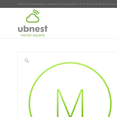
Aide à la commande, conseil, une question ?
✆
01 84 21 85 89
(prix d'un 