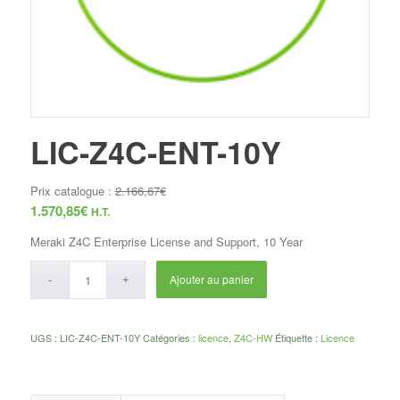
LIC-Z4C-ENT-10Y
Prix catalogue :
2.166,67
€
1.570,85
€
H.T.
Meraki Z4C Enterprise License and Support, 10 Year
Ajouter au panier
UGS :
LIC-Z4C-ENT-10Y
Catégories :
licence
,
Z4C-HW
Étiquette :
Licence