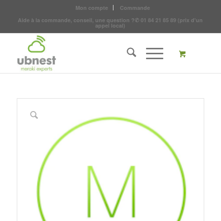
Mon compte
Commande
Aide à la commande, conseil, une question ?
✆
01 84 21 85 89
(prix d'un
appel local)