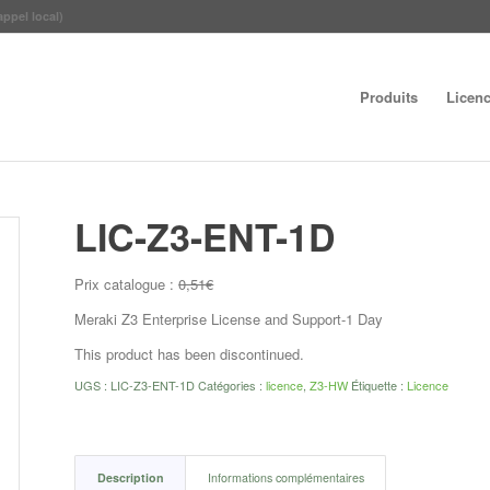
appel local)
Produits
Licen
LIC-Z3-ENT-1D
Prix catalogue :
0,51
€
Meraki Z3 Enterprise License and Support-1 Day
This product has been discontinued.
UGS :
LIC-Z3-ENT-1D
Catégories :
licence
,
Z3-HW
Étiquette :
Licence
Description
Informations complémentaires