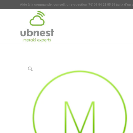
Aide à la commande, conseil, une question ?
✆
01 84 21 85 89
(prix d'un 