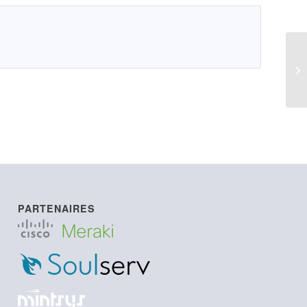
LI
PARTENAIRES