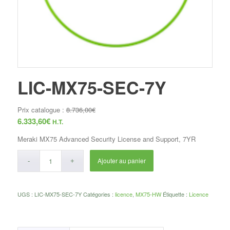
LIC-MX75-SEC-7Y
Prix catalogue :
8.736,00
€
6.333,60
€
H.T.
Meraki MX75 Advanced Security License and Support, 7YR
Ajouter au panier
UGS :
LIC-MX75-SEC-7Y
Catégories :
licence
,
MX75-HW
Étiquette :
Licence