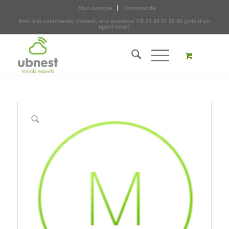
Mon compte
Commande
Aide à la commande, conseil, une question ?
✆
01 84 21 85 89
(prix d'un
appel local)