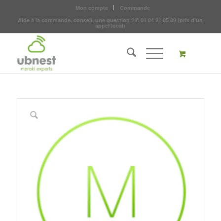
Mon compte
Commande
Aide à la commande, conseil, une question ?
✆
01 84 21 85 89
(prix d'un
appel local)