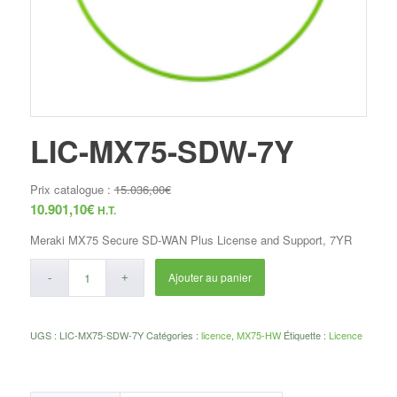
LIC-MX75-SDW-7Y
Prix catalogue :
15.036,00
€
10.901,10
€
H.T.
Meraki MX75 Secure SD-WAN Plus License and Support, 7YR
Ajouter au panier
UGS :
LIC-MX75-SDW-7Y
Catégories :
licence
,
MX75-HW
Étiquette :
Licence