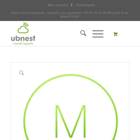
Mon compte
Commande
Aide à la commande, conseil, une question ?
✆
01 84 21 85 89
(prix d'un
appel local)