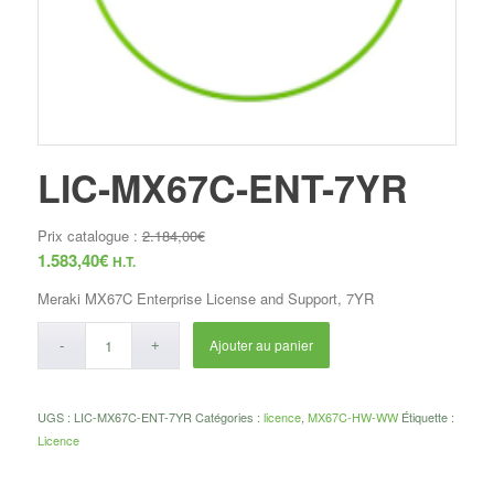
LIC-MX67C-ENT-7YR
Prix catalogue :
2.184,00
€
1.583,40
€
H.T.
Meraki MX67C Enterprise License and Support, 7YR
Ajouter au panier
UGS :
LIC-MX67C-ENT-7YR
Catégories :
licence
,
MX67C-HW-WW
Étiquette :
Licence