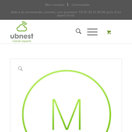
Mon compte
Commande
Aide à la commande, conseil, une question ?
✆
01 84 21 85 89
(prix d'un
appel local)