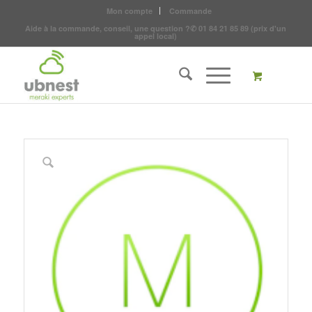
Mon compte
Commande
Aide à la commande, conseil, une question ?
✆
01 84 21 85 89
(prix d'un
appel local)