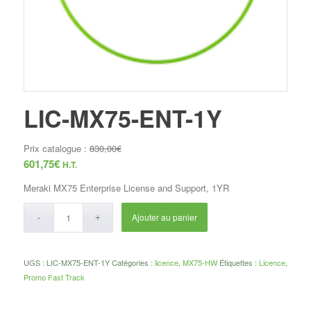
LIC-MX75-ENT-1Y
Prix catalogue :
830,00
€
601,75
€
H.T.
Meraki MX75 Enterprise License and Support, 1YR
Ajouter au panier
UGS :
LIC-MX75-ENT-1Y
Catégories :
licence
,
MX75-HW
Étiquettes :
Licence
,
Promo Fast Track