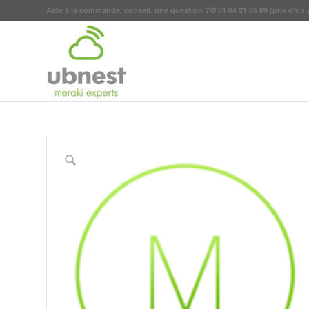
Aide à la commande, conseil, une question ?
✆
01 84 21 85 89
(prix d'un 