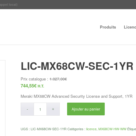
appel local)
Produits
Licen
LIC-MX68CW-SEC-1YR
Prix catalogue :
1.027,00
€
744,55
€
H.T.
Meraki MX68CW Advanced Security License and Support, 1YR
Ajouter au panier
UGS :
LIC-MX68CW-SEC-1YR
Catégories :
licence
,
MX68CW-HW-WW
Étique