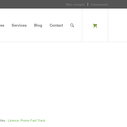
Mon compte
Commande
ces
Services
Blog
Contact
ttes :
Licence
,
Promo Fast Track