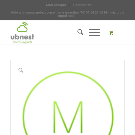
Mon compte
Commande
Aide à la commande, conseil, une question ?
✆
01 84 21 85 89
(prix d'un
appel local)