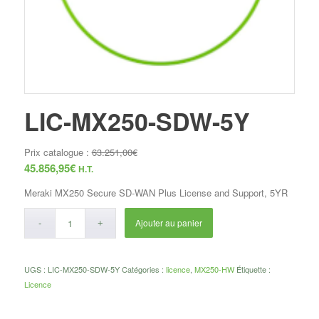
LIC-MX250-SDW-5Y
Prix catalogue :
63.251,00
€
45.856,95
€
H.T.
Meraki MX250 Secure SD-WAN Plus License and Support, 5YR
Ajouter au panier
UGS :
LIC-MX250-SDW-5Y
Catégories :
licence
,
MX250-HW
Étiquette :
Licence