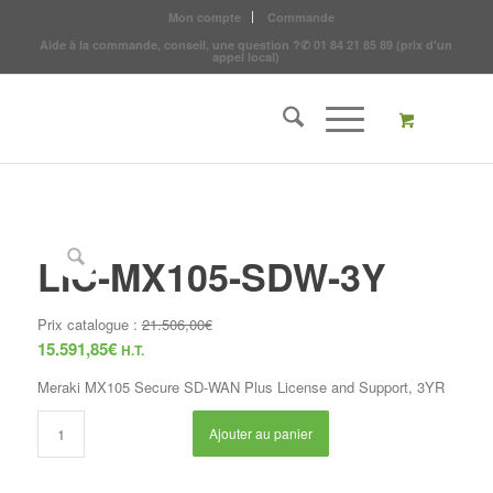
Mon compte
Commande
Aide à la commande, conseil, une question ?
✆
01 84 21 85 89
(prix d'un
appel local)
LIC-MX105-SDW-3Y
Prix catalogue :
21.506,00
€
15.591,85
€
H.T.
Meraki MX105 Secure SD-WAN Plus License and Support, 3YR
Ajouter au panier