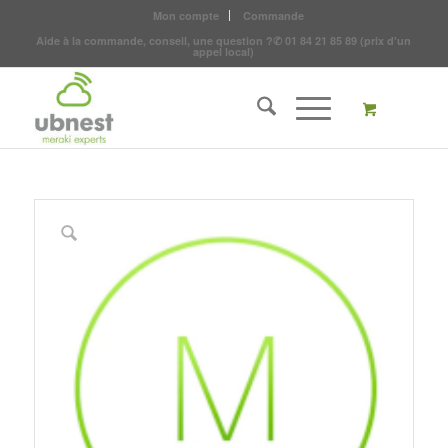
Mon compte
Commande
Aide à la commande, conseil, une question ?
✆
01 84 21 85 89
(prix d'un
appel local)