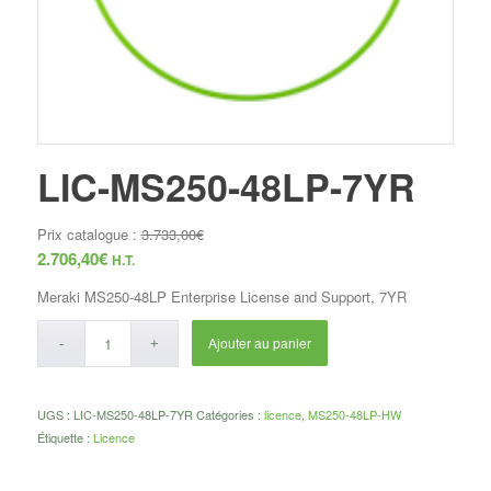
LIC-MS250-48LP-7YR
Prix catalogue :
3.733,00
€
2.706,40
€
H.T.
Meraki MS250-48LP Enterprise License and Support, 7YR
Ajouter au panier
UGS :
LIC-MS250-48LP-7YR
Catégories :
licence
,
MS250-48LP-HW
Étiquette :
Licence