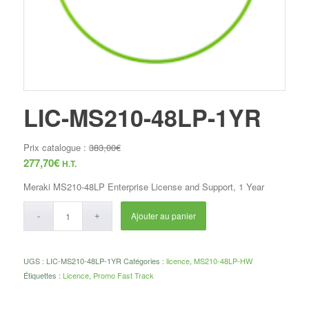
LIC-MS210-48LP-1YR
Prix catalogue :
383,00
€
277,70
€
H.T.
Meraki MS210-48LP Enterprise License and Support, 1 Year
Ajouter au panier
UGS :
LIC-MS210-48LP-1YR
Catégories :
licence
,
MS210-48LP-HW
Étiquettes :
Licence
,
Promo Fast Track