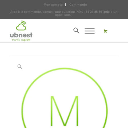
Mon compte
Commande
Aide à la commande, conseil, une question ?
✆
01 84 21 85 89
(prix d'un
appel local)