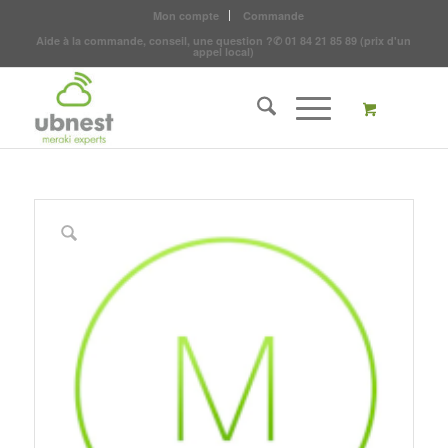
Mon compte
Commande
Aide à la commande, conseil, une question ?
✆
01 84 21 85 89
(prix d'un
appel local)