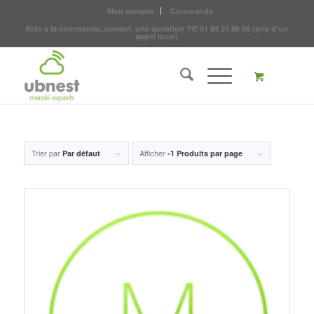
Mon compte
Commande
Aide à la commande, conseil, une question ?
✆
01 84 21 85 89
(prix d'un
appel local)
Trier par
Afficher
Par défaut
-1 Produits par page