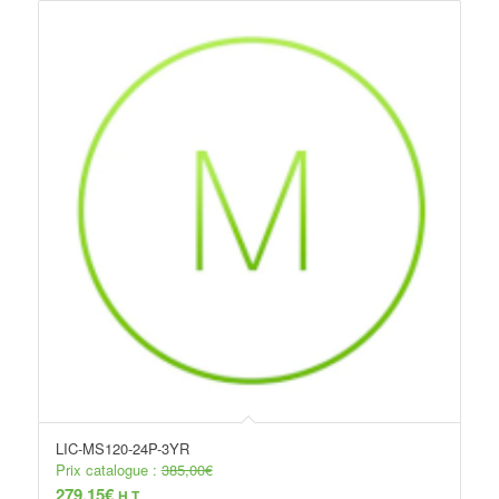
LIC-MS120-24P-3YR
Prix catalogue :
385,00
€
279,15
€
H.T.