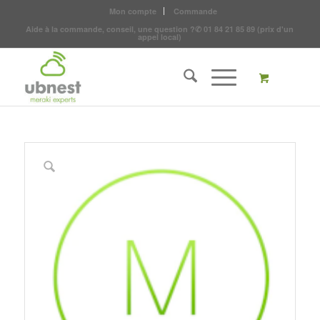
Mon compte
Commande
Aide à la commande, conseil, une question ?
✆
01 84 21 85 89
(prix d'un
appel local)