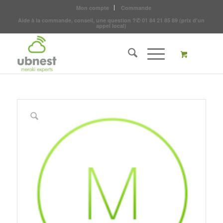
Mon compte
Commande
Aide à la commande, conseil, une question ?
✆
01 84 21 85 89
(prix d'un
appel local)