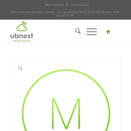
Mon compte
Commande
Aide à la commande, conseil, une question ?
✆
01 84 21 85 89
(prix d'un
appel local)