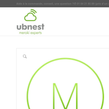
Aide à la commande, conseil, une question ?
✆
01 84 21 85 89
(prix d'un 