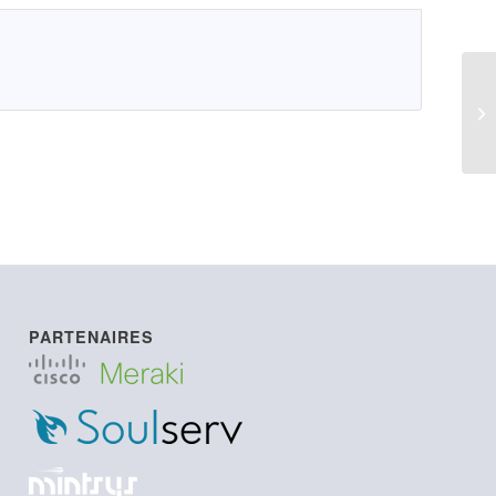
LI
PARTENAIRES