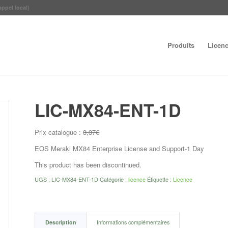
appel local)
Produits
Licen
LIC-MX84-ENT-1D
Prix catalogue :
3,37
€
EOS Meraki MX84 Enterprise License and Support-1 Day
This product has been discontinued.
UGS :
LIC-MX84-ENT-1D
Catégorie :
licence
Étiquette :
Licence
Description
Informations complémentaires