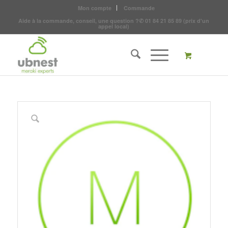
Mon compte
Commande
Aide à la commande, conseil, une question ?
✆
01 84 21 85 89
(prix d'un
appel local)