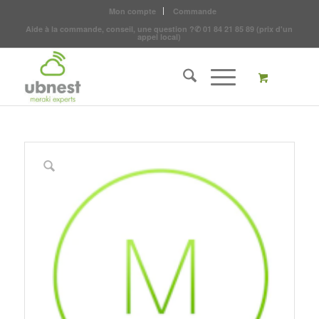
Mon compte
Commande
Aide à la commande, conseil, une question ?
✆
01 84 21 85 89
(prix d'un
appel local)