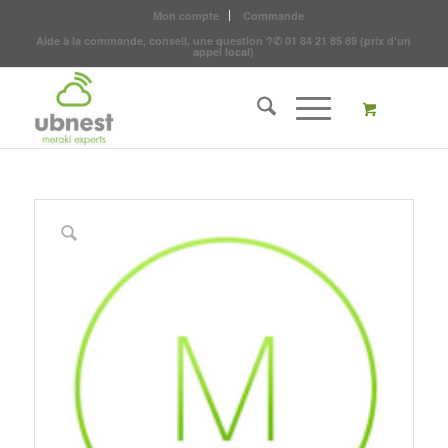
Mon compte
Commande
Aide à la commande, conseil, une question ?
✆
01 84 21 85 89
(prix d'un
appel local)