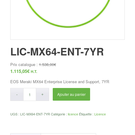
LIC-MX64-ENT-7YR
Prix catalogue :
1.538,00
€
1.115,05
€
H.T.
EOS Meraki MX64 Enterprise License and Support, 7YR
Ajouter au panier
UGS :
LIC-MX64-ENT-7YR
Catégorie :
licence
Étiquette :
Licence