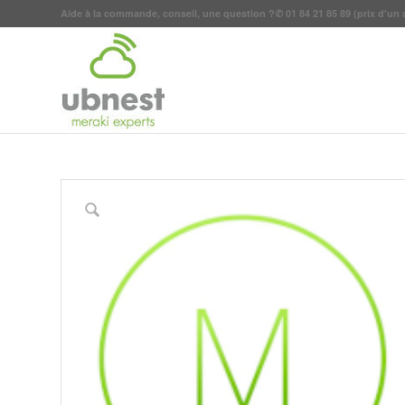
Aide à la commande, conseil, une question ?
✆
01 84 21 85 89
(prix d'un 