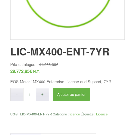
LIC-MX400-ENT-7YR
Prix catalogue :
41.066,00
€
29.772,85
€
H.T.
EOS Meraki MX400 Enterprise License and Support, 7YR
Ajouter au panier
UGS :
LIC-MX400-ENT-7YR
Catégorie :
licence
Étiquette :
Licence