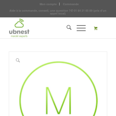
Mon compte
Commande
Aide à la commande, conseil, une question ?
✆
01 84 21 85 89
(prix d'un
appel local)