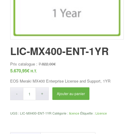
LIC-MX400-ENT-1YR
Prix catalogue :
7.822,00
€
5.670,95
€
H.T.
EOS Meraki MX400 Enterprise License and Support, 1YR
Ajouter au panier
UGS :
LIC-MX400-ENT-1YR
Catégorie :
licence
Étiquette :
Licence