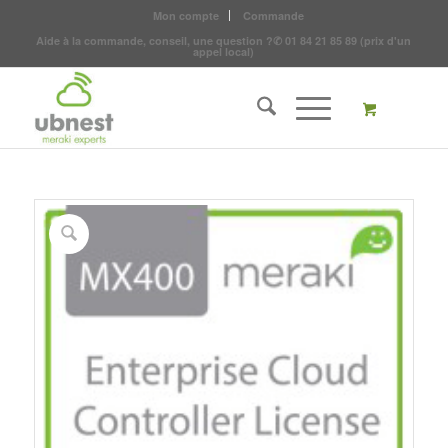
Mon compte
Commande
Aide à la commande, conseil, une question ?
✆
01 84 21 85 89
(prix d'un
appel local)