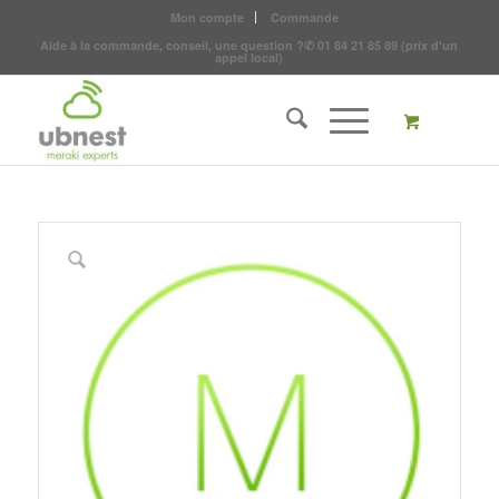
Mon compte
Commande
Aide à la commande, conseil, une question ?
✆
01 84 21 85 89
(prix d'un
appel local)