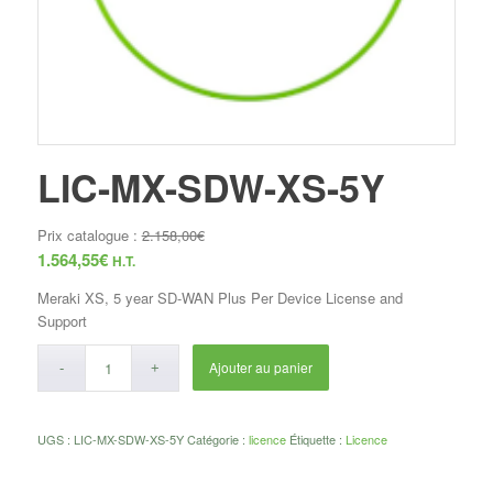
LIC-MX-SDW-XS-5Y
Prix catalogue :
2.158,00
€
1.564,55
€
H.T.
Meraki XS, 5 year SD-WAN Plus Per Device License and
Support
Ajouter au panier
UGS :
LIC-MX-SDW-XS-5Y
Catégorie :
licence
Étiquette :
Licence