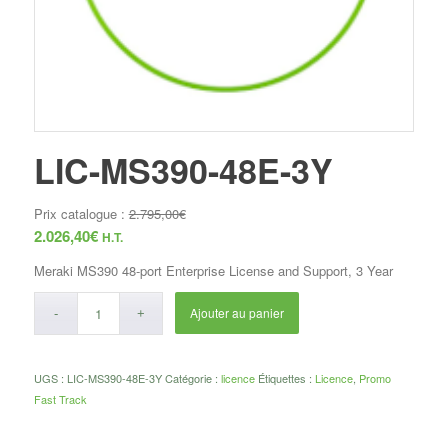
LIC-MS390-48E-3Y
Prix catalogue :
2.795,00
€
2.026,40
€
H.T.
Meraki MS390 48-port Enterprise License and Support, 3 Year
Ajouter au panier
UGS :
LIC-MS390-48E-3Y
Catégorie :
licence
Étiquettes :
Licence
,
Promo
Fast Track