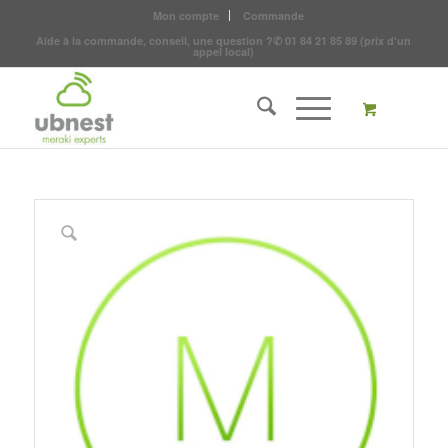
Mon compte
Commande
Aide à la commande, conseil, une question ?
✆
01 84 21 85 89
(prix d'un
appel local)