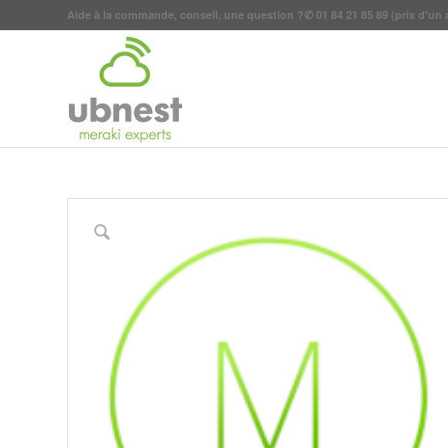
Aide à la commande, conseil, une question ?
✆
01 84 21 85 89
(prix d'un 