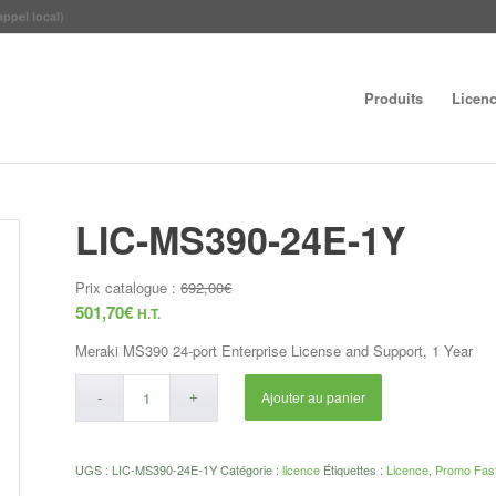
appel local)
Produits
Licen
LIC-MS390-24E-1Y
Prix catalogue :
692,00
€
501,70
€
H.T.
Meraki MS390 24-port Enterprise License and Support, 1 Year
Ajouter au panier
UGS :
LIC-MS390-24E-1Y
Catégorie :
licence
Étiquettes :
Licence
,
Promo Fas