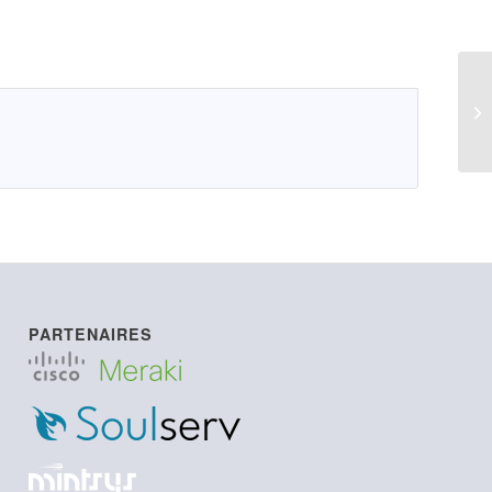
LI
PARTENAIRES