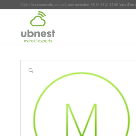
Aide à la commande, conseil, une question ?
✆
01 84 21 85 89
(prix d'un 