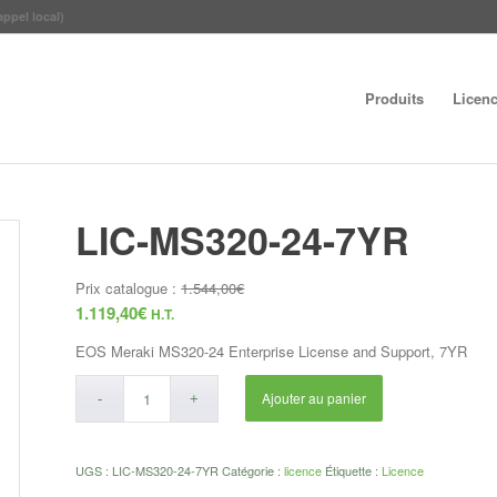
appel local)
Produits
Licen
LIC-MS320-24-7YR
Prix catalogue :
1.544,00
€
1.119,40
€
H.T.
EOS Meraki MS320-24 Enterprise License and Support, 7YR
Ajouter au panier
UGS :
LIC-MS320-24-7YR
Catégorie :
licence
Étiquette :
Licence