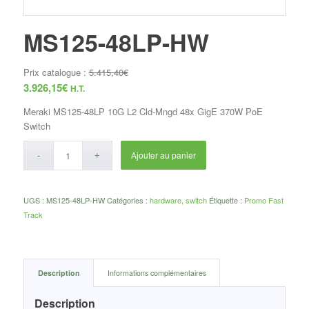
MS125-48LP-HW
Prix catalogue :
5.415,40
€
3.926,15
€
H.T.
Meraki MS125-48LP 10G L2 Cld-Mngd 48x GigE 370W PoE
Switch
Ajouter au panier
UGS :
MS125-48LP-HW
Catégories :
hardware
,
switch
Étiquette :
Promo Fast
Track
Description
Informations complémentaires
Description