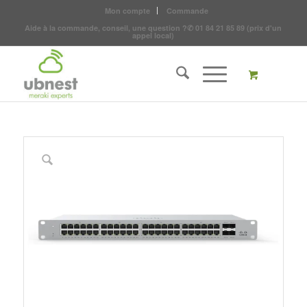
Mon compte
Commande
Aide à la commande, conseil, une question ?
✆
01 84 21 85 89
(prix d'un
appel local)