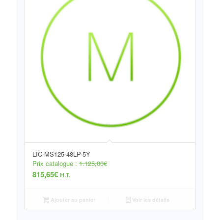
LIC-MS125-48LP-5Y
Prix catalogue :
1.125,00
€
815,65
€
H.T.
Ajouter au panier
Voir les détails