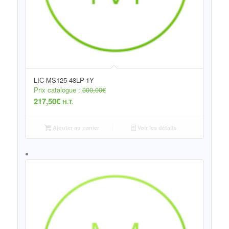
LIC-MS125-48LP-1Y
Prix catalogue :
300,00
€
217,50
€
H.T.
Ajouter au panier
Voir les détails