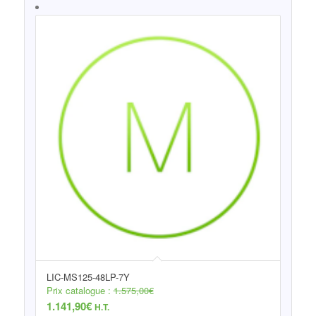
LIC-MS125-48LP-7Y
Prix catalogue :
1.575,00
€
1.141,90
€
H.T.