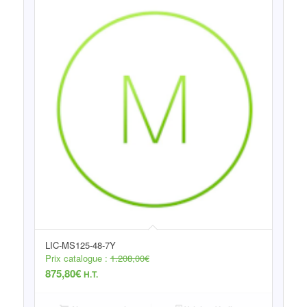
LIC-MS125-48-7Y
Prix catalogue :
1.208,00
€
875,80
€
H.T.