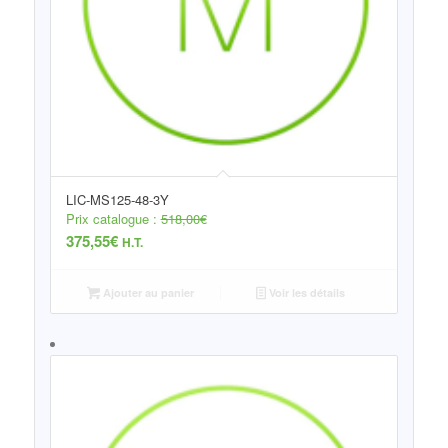
LIC-MS125-48-3Y
Prix catalogue :
518,00
€
375,55
€
H.T.
Ajouter au panier
Voir les détails