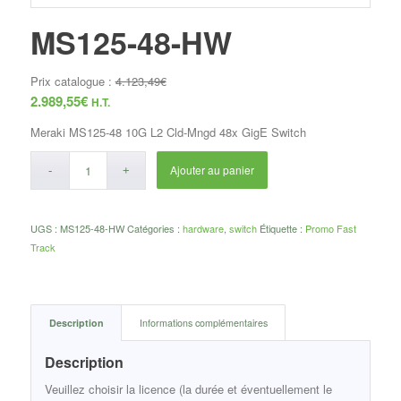
MS125-48-HW
Prix catalogue :
4.123,49
€
2.989,55
€
H.T.
Meraki MS125-48 10G L2 Cld-Mngd 48x GigE Switch
Ajouter au panier
UGS :
MS125-48-HW
Catégories :
hardware
,
switch
Étiquette :
Promo Fast
Track
Description
Informations complémentaires
Description
Veuillez choisir la licence (la durée et éventuellement le