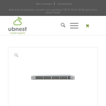
Mon compte
Commande
Aide à la commande, conseil, une question ?
✆
01 84 21 85 89
(prix d'un
appel local)