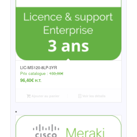
LIC-MS120-8LP-3YR
Prix catalogue :
133,00
€
96,40
€
H.T.
Ajouter au panier
Voir les détails