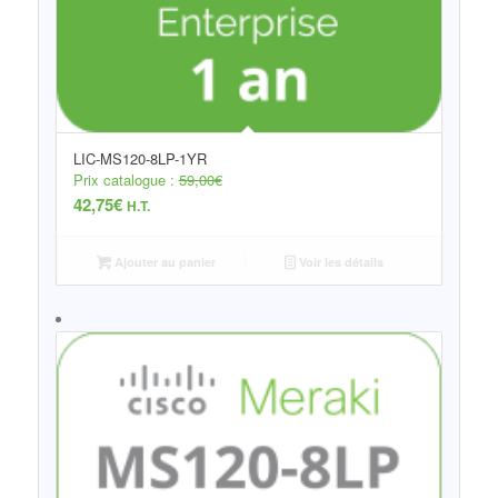
LIC-MS120-8LP-1YR
Prix catalogue :
59,00
€
42,75
€
H.T.
Ajouter au panier
Voir les détails