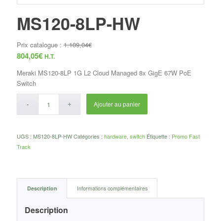
MS120-8LP-HW
Prix catalogue :
1.109,04
€
804,05
€
H.T.
Meraki MS120-8LP 1G L2 Cloud Managed 8x GigE 67W PoE
Switch
Ajouter au panier
UGS :
MS120-8LP-HW
Catégories :
hardware
,
switch
Étiquette :
Promo Fast
Track
Description
Informations complémentaires
Description