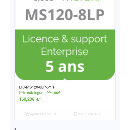
LIC-MS120-8LP-5YR
Prix catalogue :
221,00
€
160,20
€
H.T.
Ajouter au panier
Voir les détails