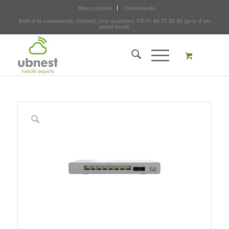
Mon compte
Commande
Aide à la commande, conseil, une question ?
✆
01 84 21 85 89
(prix d'un
appel local)