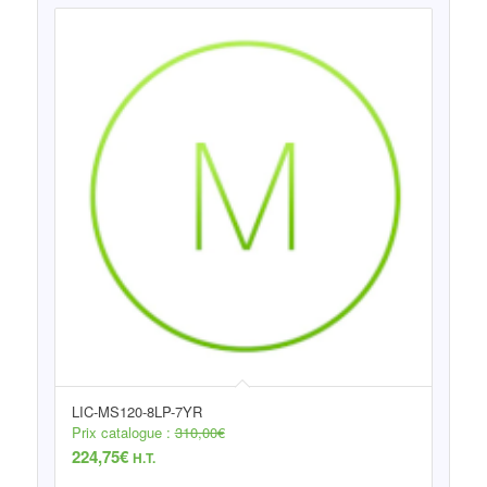
LIC-MS120-8LP-7YR
Prix catalogue :
310,00
€
224,75
€
H.T.