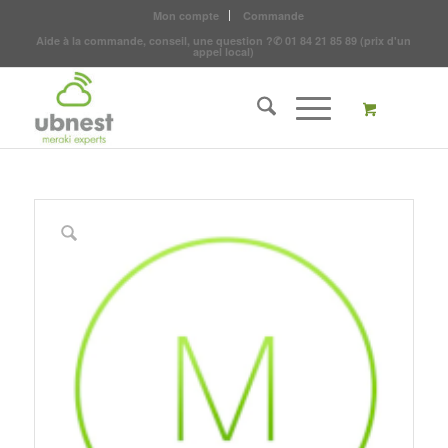
Mon compte
Commande
Aide à la commande, conseil, une question ?
✆
01 84 21 85 89
(prix d'un
appel local)