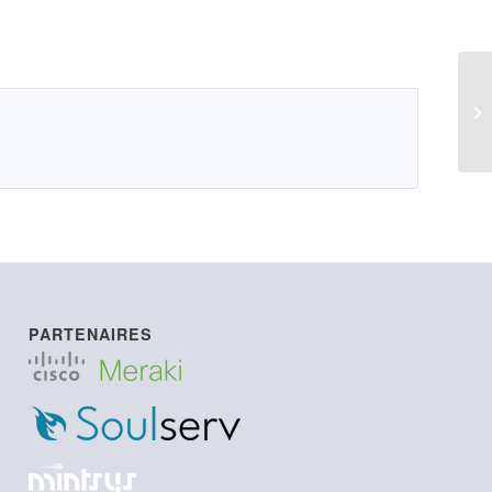
MA
PARTENAIRES