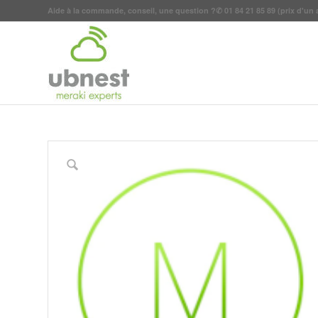
Aide à la commande, conseil, une question ?
✆
01 84 21 85 89
(prix d'un 