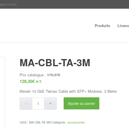
appel local)
Produits
Licen
MA-CBL-TA-3M
Prix catalogue :
176,97
€
128,30
€
H.T.
Meraki 10 GbE Twinax Cable with SFP+ Modules, 3 Meter
Ajouter au panier
UGS :
MA-CBL-TA-3M
Catégorie :
accessories