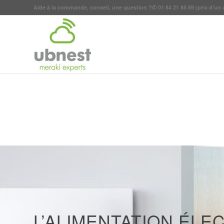
Aide à la commande, conseil, une question ?
✆
01 84 21 85 89
(prix d'un 
L’ALIMENTATION ÉLE