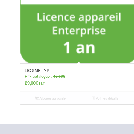
LIC-SME-1YR
Prix catalogue :
40,00
€
29,00
€
H.T.
Ajouter au panier
Voir les détails