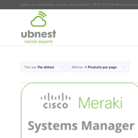
Aide à la commande, conseil, une question ?
✆
01 84 21 85 89
(prix d'un 
Trier par
Afficher
Par défaut
-1 Produits par page