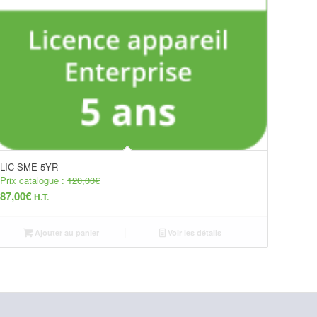
LIC-SME-5YR
Prix catalogue :
120,00
€
87,00
€
H.T.
Ajouter au panier
Voir les détails