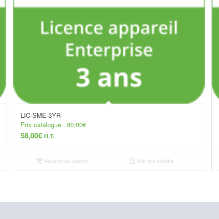
LIC-SME-3YR
Prix catalogue :
80,00
€
58,00
€
H.T.
Ajouter au panier
Voir les détails