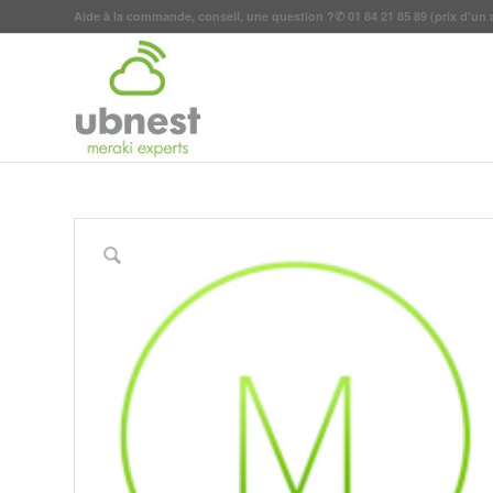
Aide à la commande, conseil, une question ?
✆
01 84 21 85 89
(prix d'un 