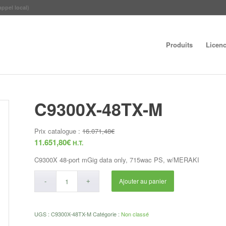
appel local)
Produits
Licen
C9300X-48TX-M
Prix catalogue :
16.071,48
€
11.651,80
€
H.T.
C9300X 48-port mGig data only, 715wac PS, w/MERAKI
Ajouter au panier
UGS :
C9300X-48TX-M
Catégorie :
Non classé