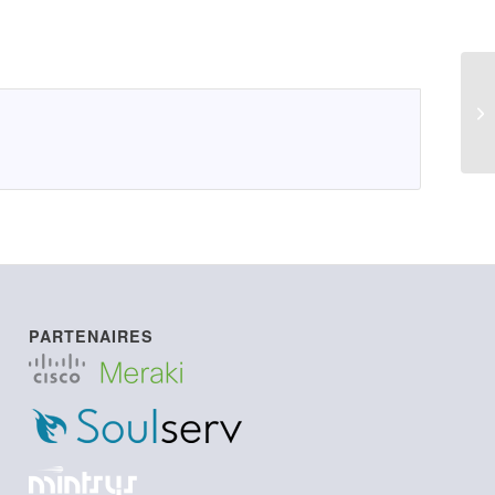
C9
PARTENAIRES