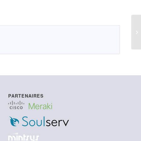
C9
PARTENAIRES