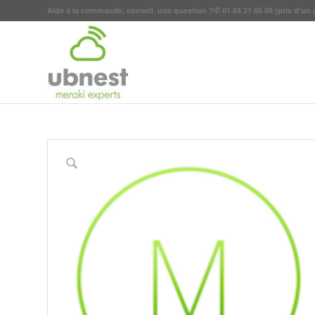
Aide à la commande, conseil, une question ?
✆
01 84 21 85 89
(prix d'un 