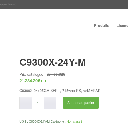
appel local)
Produits
Licen
C9300X-24Y-M
Prix catalogue :
29.495,62
€
21.384,30
€
H.T.
C9300X 24x25GE SFP+, 715wac PS, w/MERAKI
Ajouter au panier
UGS :
C9300X-24Y-M
Catégorie :
Non classé