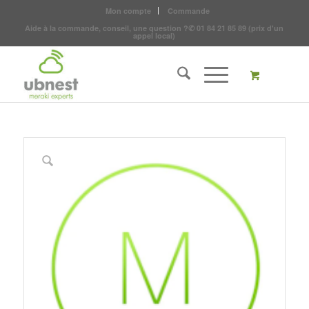
Mon compte
Commande
Aide à la commande, conseil, une question ?
✆
01 84 21 85 89
(prix d'un
appel local)