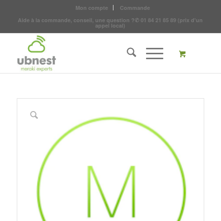
Mon compte
Commande
Aide à la commande, conseil, une question ?
✆
01 84 21 85 89
(prix d'un
appel local)