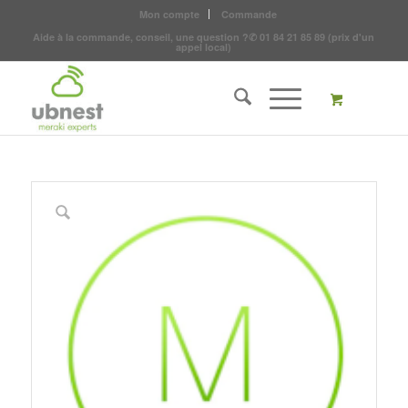
Mon compte
Commande
Aide à la commande, conseil, une question ?
✆
01 84 21 85 89
(prix d'un
appel local)