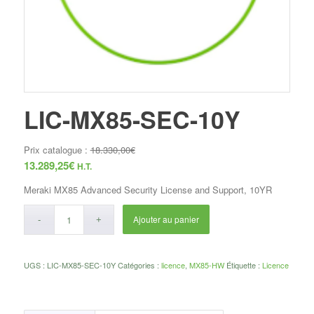
LIC-MX85-SEC-10Y
Prix catalogue :
18.330,00
€
13.289,25
€
H.T.
Meraki MX85 Advanced Security License and Support, 10YR
Ajouter au panier
UGS :
LIC-MX85-SEC-10Y
Catégories :
licence
,
MX85-HW
Étiquette :
Licence