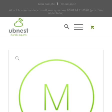
Mon compte
Commande
Aide à la commande, conseil, une question ?
✆
01 84 21 85 89
(prix d'un
appel local)