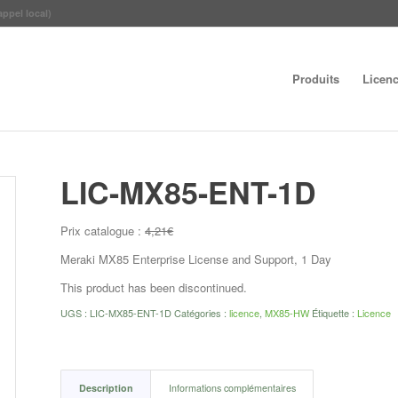
appel local)
Produits
Licen
LIC-MX85-ENT-1D
Prix catalogue :
4,21
€
Meraki MX85 Enterprise License and Support, 1 Day
This product has been discontinued.
UGS :
LIC-MX85-ENT-1D
Catégories :
licence
,
MX85-HW
Étiquette :
Licence
Description
Informations complémentaires