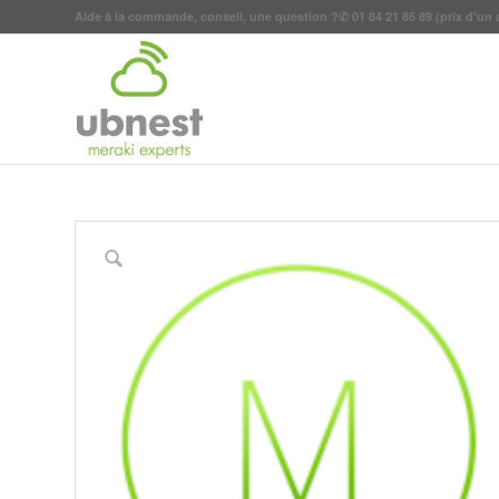
Aide à la commande, conseil, une question ?
✆
01 84 21 85 89
(prix d'un 