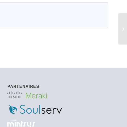
LI
PARTENAIRES