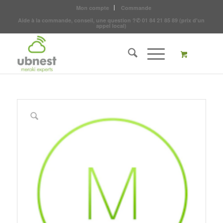
Mon compte
Commande
Aide à la commande, conseil, une question ?
✆
01 84 21 85 89
(prix d'un
appel local)