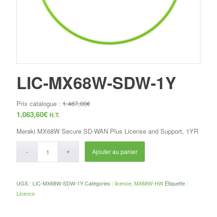
LIC-MX68W-SDW-1Y
Prix catalogue :
1.467,00
€
1.063,60
€
H.T.
Meraki MX68W Secure SD-WAN Plus License and Support, 1YR
Ajouter au panier
UGS :
LIC-MX68W-SDW-1Y
Catégories :
licence
,
MX68W-HW
Étiquette :
Licence