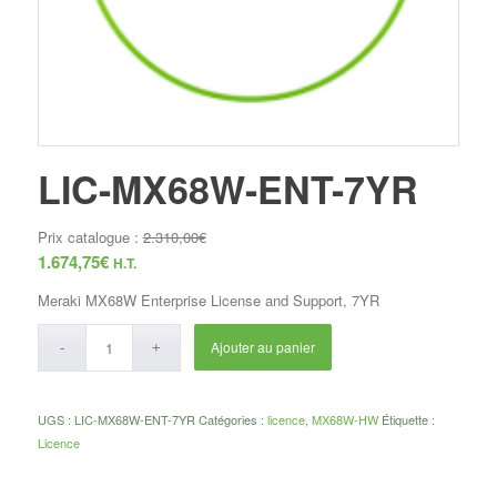
LIC-MX68W-ENT-7YR
Prix catalogue :
2.310,00
€
1.674,75
€
H.T.
Meraki MX68W Enterprise License and Support, 7YR
Ajouter au panier
UGS :
LIC-MX68W-ENT-7YR
Catégories :
licence
,
MX68W-HW
Étiquette :
Licence