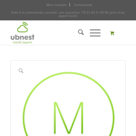
Mon compte
Commande
Aide à la commande, conseil, une question ?
✆
01 84 21 85 89
(prix d'un
appel local)