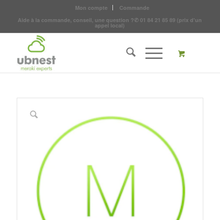
Mon compte
Commande
Aide à la commande, conseil, une question ?
✆
01 84 21 85 89
(prix d'un
appel local)