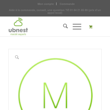
Mon compte
Commande
Aide à la commande, conseil, une question ?
✆
01 84 21 85 89
(prix d'un
appel local)