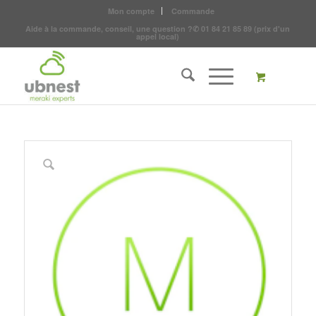
Mon compte
Commande
Aide à la commande, conseil, une question ?
✆
01 84 21 85 89
(prix d'un
appel local)