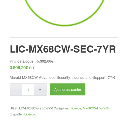
LIC-MX68CW-SEC-7YR
Prix catalogue :
5.392,00
€
3.909,20
€
H.T.
Meraki MX68CW Advanced Security License and Support, 7YR
Ajouter au panier
UGS :
LIC-MX68CW-SEC-7YR
Catégories :
licence
,
MX68CW-HW-WW
Étiquette :
Licence