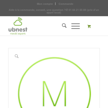
Mon compte
Commande
Aide à la commande, conseil, une question ?
✆
01 84 21 85 89
(prix d'un
appel local)