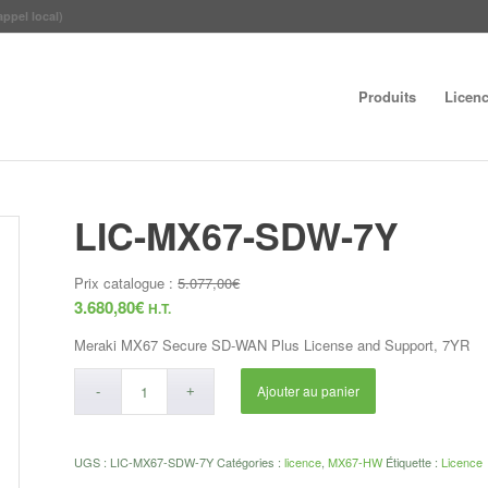
appel local)
Produits
Licen
LIC-MX67-SDW-7Y
Prix catalogue :
5.077,00
€
3.680,80
€
H.T.
Meraki MX67 Secure SD-WAN Plus License and Support, 7YR
Ajouter au panier
UGS :
LIC-MX67-SDW-7Y
Catégories :
licence
,
MX67-HW
Étiquette :
Licence