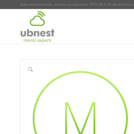
Aide à la commande, conseil, une question ?
✆
01 84 21 85 89
(prix d'un 