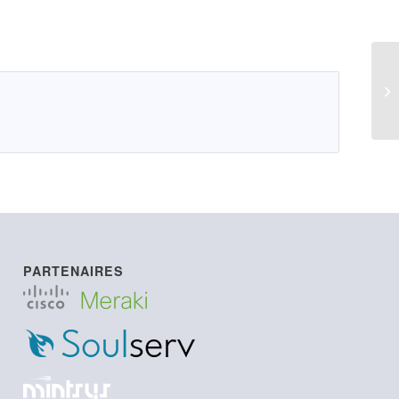
LI
PARTENAIRES